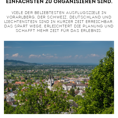
Vielseitige Restaurants direkt am Garnmarkt in
einfachsten zu organisieren sind.
unmittelbarer Nähe
Attraktive Ausflugsziele in Vorarlberg, der Schweiz,
VIELE DER BELIEBTESTEN AUSFLUGSZIELE IN
VORARLBERG, DER SCHWEIZ, DEUTSCHLAND UND
Liechtenstein und Süddeutschland
LIECHTENSTEIN SIND IN KURZER ZEIT ERREICHBAR.
Persönliche Betreuung und individuelle
DAS SPART WEGE, ERLEICHTERT DIE PLANUNG UND
Empfehlungen für Gruppenprogramme
SCHAFFT MEHR ZEIT FÜR DAS ERLEBNIS.
Urbaner Standort mit kurzen Wegen,
Einkaufsmöglichkeiten und Infrastruktur direkt vor
der Tür