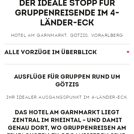
Der ideale Stopp für
Gruppenreisende im 4-
Länder-Eck
HOTEL AM GARNMARKT, GÖTZIS, VORARLBERG
Alle Vorzüge im Überblick
Top Ausgangspunkt im 4-Länder-Eck
Zentrale Lage in Götzis mit schneller Anbindung an
Autobahn und Region
Ausflüge für Gruppen rund um
Busfreundliche Infrastruktur mit kostenfreiem
Götzis
Busparkplatz direkt beim Hotel, Tankstelle nur 700 m
entfernt.
IHR IDEALER AUSGANGSPUNKT IM 4-LÄNDER-ECK
85 moderne Zimmer – ideal für größere Gruppen
Total Lokales Frühstück täglich bereits ab 6:00 Uhr
Das Hotel am Garnmarkt liegt
möglich
zentral im Rheintal – und damit
Reibungslose Abläufe und flexible An- und Abreise
genau dort, wo Gruppenreisen am
durch 24-h Concierge-Service