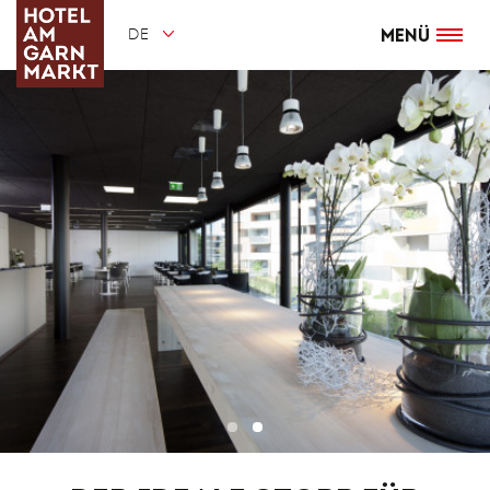
Direkt
zum
DE
Inhalt
Menü