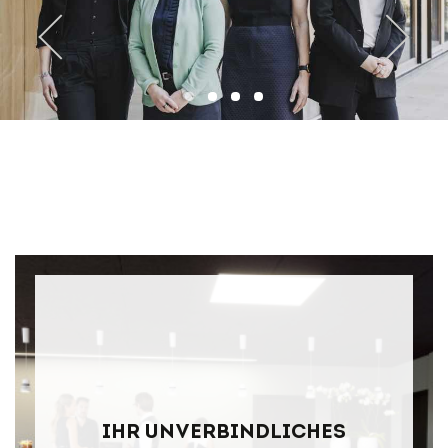
prev
next
Ihr unverbindliches