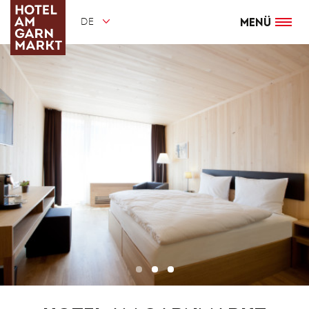
Direkt
zum
DE
Inhalt
Menü