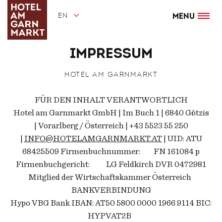
Skip
to
EN
main
Menu
content
Impressum
HOTEL AM GARNMARKT
FÜR DEN INHALT VERANTWORTLICH
Hotel am Garnmarkt GmbH | Im Buch 1 | 6840 Götzis
| Vorarlberg / Österreich | +43 5523 55 250
|
INFO@HOTELAMGARNMARKT.AT
| UID: ATU
68425509 Firmenbuchnummer: FN 161084 p
Firmenbuchgericht: LG Feldkirch DVR 0472981
Mitglied der Wirtschaftskammer Österreich
BANKVERBINDUNG
Hypo VBG Bank IBAN: AT50 5800 0000 1966 9114 BIC:
HYPVAT2B