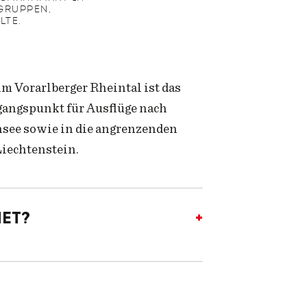
GRUPPEN,
LTE.
im Vorarlberger Rheintal ist das
gangspunkt für Ausflüge nach
nsee sowie in die angrenzenden
iechtenstein.
net?