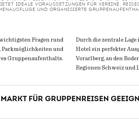
BIETET IDEALE VORAUSSETZUNGEN FÜR VEREINE, REISE
MENAUSFLÜGE UND ORGANISIERTE GRUPPENAUFENTHA
 wichtigsten Fragen rund
Durch die zentrale Lage 
, Parkmöglichkeiten und
Hotel ein perfekter Aus
res Gruppenaufenthalts.
Vorarlberg, an den Bode
Regionen Schweiz und L
nmarkt für Gruppenreisen geeig