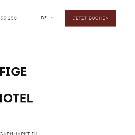
DE
 55 250
JETZT BUCHEN
fige
Hotel
 GARNMARKT IN