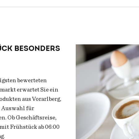
00 Uhr
ück besonders
figsten bewerteten
markt erwartet Sie ein
odukten aus Vorarlberg,
n Auswahl für
n. Ob Geschäftsreise,
mit Frühstück ab 06:00
g.