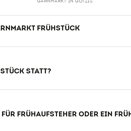
GARNMARKT IN GÖTZIS.
Garnmarkt Frühstück
Frühstücksbuffet
stück statt?
Montag bis Samstag von 06:00 bis 10:00 Uhr
k für Frühaufsteher oder ein Fr