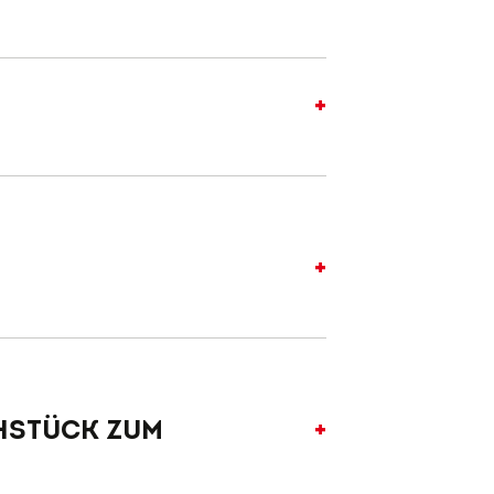
an Sonn- und Feiertagen von
ühstück zum