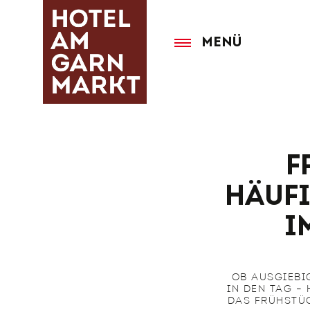
Direkt
zum
Inhalt
Menü
F
Häuf
i
OB AUSGIEBIG
IN DEN TAG –
DAS FRÜHSTÜ