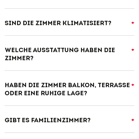
Sind die Zimmer klimatisiert?
Welche Ausstattung haben die
Zimmerseite
Zimmer?
Haben die Zimmer Balkon, Terrasse
hochwertige Matratzen und Bettwäsche nach Öko-Tex-
Standard
oder eine ruhige Lage?
Allergikerbettwäsche
Schreibtisch mit guter Beleuchtung
Minibar
Flatscreen-TV
Gibt es Familienzimmer?
Haarfön
Laptop-Safe