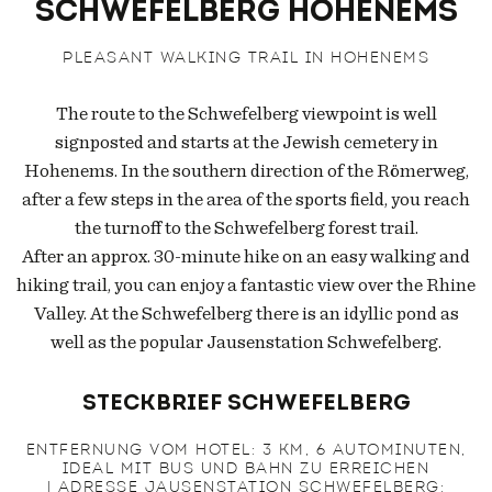
Schwefelberg Hohenems
PLEASANT WALKING TRAIL IN HOHENEMS
The route to the Schwefelberg viewpoint is well
signposted and starts at the Jewish cemetery in
Hohenems. In the southern direction of the Römerweg,
after a few steps in the area of the sports field, you reach
the turnoff to the Schwefelberg forest trail.
After an approx. 30-minute hike on an easy walking and
hiking trail, you can enjoy a fantastic view over the Rhine
Valley. At the Schwefelberg there is an idyllic pond as
well as the popular Jausenstation Schwefelberg.
Steckbrief Schwefelberg
ENTFERNUNG VOM HOTEL: 3 KM, 6 AUTOMINUTEN,
IDEAL MIT BUS UND BAHN ZU ERREICHEN
| ADRESSE JAUSENSTATION SCHWEFELBERG: